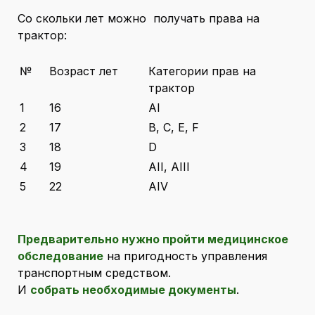
Со скольки лет можно получать права на
трактор:
№
Возраст лет
Категории прав на
трактор
1
16
AI
2
17
B, C, E, F
3
18
D
4
19
AII, AIII
5
22
AIV
Предварительно нужно пройти медицинское
обследование
на пригодность управления
транспортным средством.
И
собрать необходимые документы
.