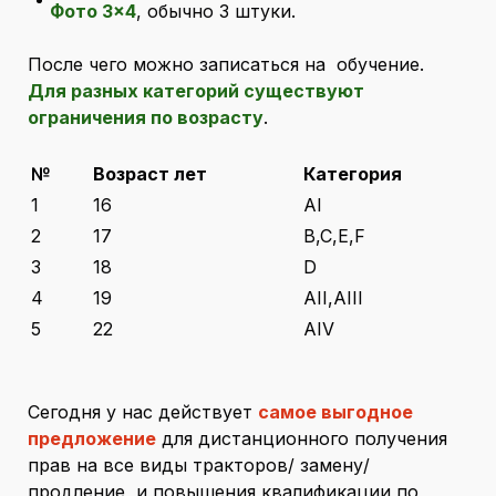
Фото 3×4
, обычно 3 штуки.
После чего можно записаться на обучение.
Для разных категорий существуют
ограничения по возрасту
.
№
Возраст лет
Категория
1
16
AI
2
17
B,C,E,F
3
18
D
4
19
AII,AIII
5
22
АIV
Сегодня у нас действует
самое выгодное
предложение
для дистанционного получения
прав на все виды тракторов/ замену/
продление и повышения квалификации по